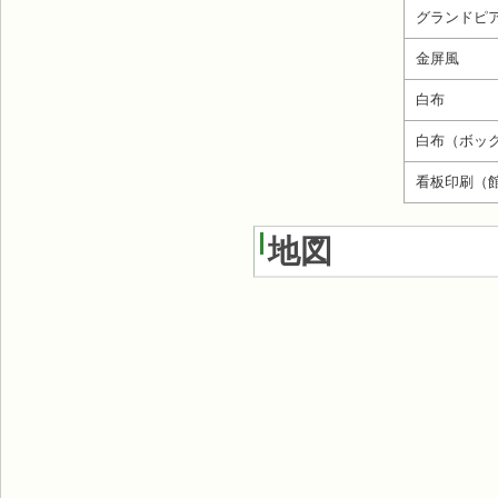
グランドピ
金屏風
白布
白布（ボッ
看板印刷（
地図