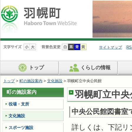
ナ
ビ
サイトマップ
RS
ゲ
ー
シ
トップ
くらしの情報
ョ
ン
を
トップ
>
町の施設案内
>
文化施設
> 羽幌町立中央公民館
飛
ば
町の施設案内
羽幌町立中央
す
役場・支所
中央公民館図書室
文化施設
詳しくは、下記リ
スポーツ施設