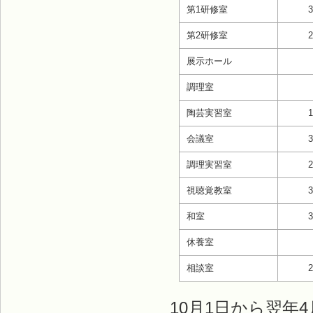
第1研修室
第2研修室
展示ホール
調理室
陶芸実習室
会議室
調理実習室
視聴覚教室
和室
休養室
相談室
10月1日から翌年