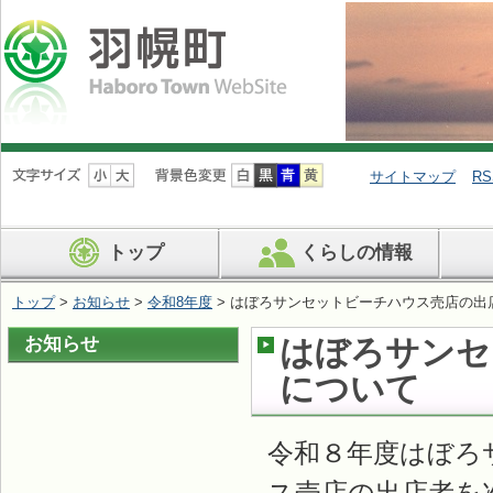
ナ
ビ
サイトマップ
RS
ゲ
ー
シ
トップ
くらしの情報
ョ
ン
を
トップ
>
お知らせ
>
令和8年度
> はぼろサンセットビーチハウス売店の出
飛
ば
お知らせ
はぼろサンセ
す
について
令和８年度はぼろ
ス売店の出店者を