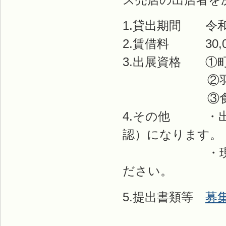
1.貸出期間 令
2.賃借料 30,0
3.出展資格 ①
②羽幌町観
③食品衛生法
4.その他 ・出
認）になります。
・現地の視察
ださい。
5.提出書類等
募