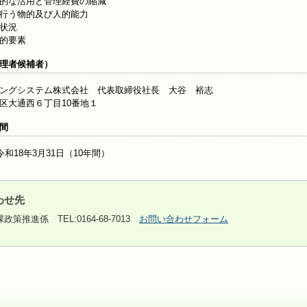
的な活用と管理経費の縮減
行う物的及び人的能力
状況
的要素
理者候補者）
ングシステム株式会社 代表取締役社長 大谷 裕志
区大通西６丁目10番地１
間
令和18年3月31日（10年間）
わせ先
課政策推進係
TEL:0164-68-7013
お問い合わせフォーム