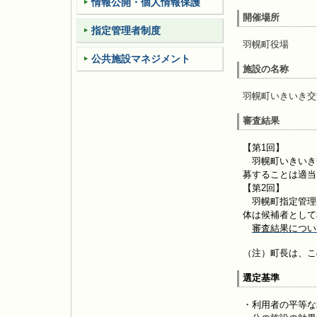
情報公開・個人情報保護
開催場所
指定管理者制度
羽幌町役場
公共施設マネジメント
施設の名称
羽幌町いきいき交
審査結果
【第1回】
羽幌町いきいき
募することは適当
【第2回】
羽幌町指定管理
体は候補者として
審査結果につい
（注）町長は、こ
選定基準
・利用者の平等な