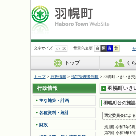
ナ
ビ
ゲ
ー
トップ
く
シ
ョ
トップ
>
行政情報
>
指定管理者制度
> 羽幌町いきいき
ン
を
行政情報
羽幌町いき
飛
ば
す
主な施策・計画
羽幌町公の施設
各種資料・統計
選定委員会による
財政
第1回 令和7年5月
第2回 令和7年10