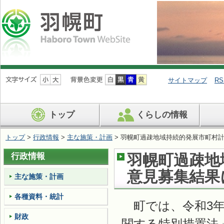
ナ
ビ
サイトマップ
RS
ゲ
ー
シ
トップ
くらしの情報
ョ
ン
を
トップ
>
行政情報
>
主な施策・計画
> 羽幌町過疎地域持続的発展市町村
飛
ば
行政情報
羽幌町過疎地
す
意見募集結果
主な施策・計画
各種資料・統計
町では、令和3年
財政
関する特別措置法