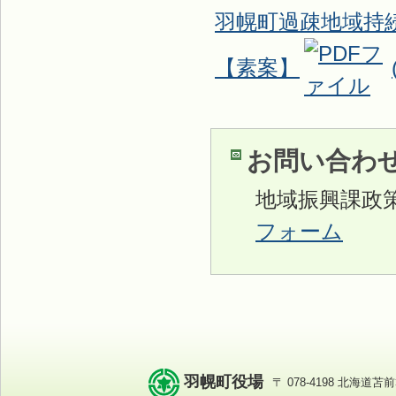
羽幌町過疎地域持
【素案】
お問い合わ
地域振興課政
フォーム
羽幌町役場
〒 078-4198 北海道苫前