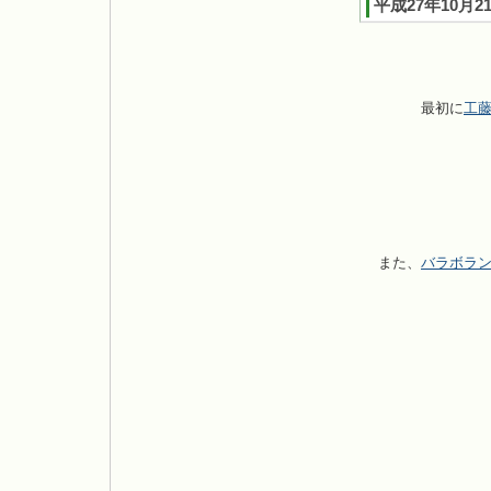
平成27年10
最初に
工
また、
バラボラ