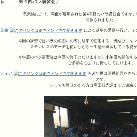
月21日 「第４回バラ講習会」
悪天候により、開催が延期された第4回目のバラ講習会ですが
開催されました。
藤先生
による越冬の講習を行い、そ
今回の講習ではバラの冬囲いの際に結束で使用する「男結び」を
ステンレスのアーチを使いながら一生懸命練習している姿
今年度のバラ講習会は今回で終了となりますが、来年度も開催す
ご参加を心よりお待ちしております。
ンティア
も来年度は活動範囲をさら
ので、
少しでも興味のある方は商工観光課までご連絡