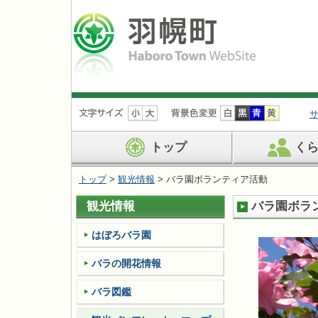
ナ
ビ
ゲ
ー
トップ
く
シ
ョ
トップ
>
観光情報
> バラ園ボランティア活動
ン
を
観光情報
バラ園ボラ
飛
ば
す
はぼろバラ園
バラの開花情報
バラ図鑑