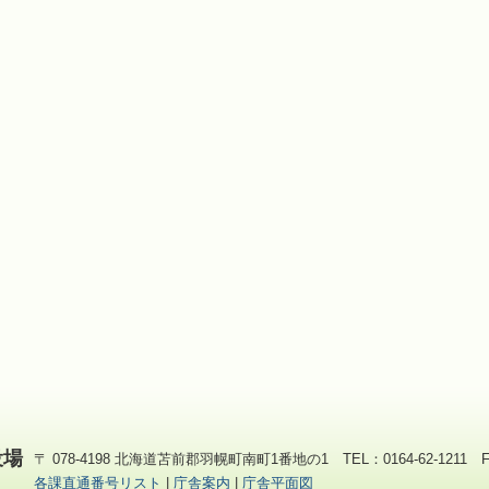
役場
〒 078-4198 北海道苫前郡羽幌町南町1番地の1 TEL：0164-62-1211 FAX
各課直通番号リスト
|
庁舎案内
|
庁舎平面図