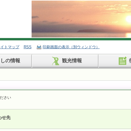
サイトマップ
RSS
印刷画面の表示（別ウィンドウ）
らしの情報
観光情報
ださい
わせ先