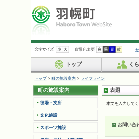
ナ
ビ
ゲ
ー
トップ
く
シ
ョ
トップ
>
町の施設案内
>
ライフライン
ン
を
町の施設案内
表題
飛
ば
す
役場・支所
本文を入力してく
文化施設
お問い合
スポーツ施設