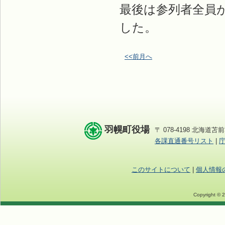
最後は参列者全員
した。
<<前月へ
羽幌町役場
〒 078-4198 北海道苫前
各課直通番号リスト
|
このサイトについて
|
個人情報
Copyright © 2