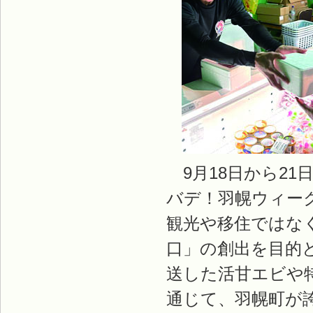
9月18日から21
バデ！羽幌ウィー
観光や移住ではな
口」の創出を目的
送した活甘エビや
通じて、羽幌町が