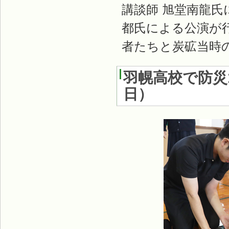
講談師 旭堂南龍
都氏による公演が
者たちと炭砿当時
羽幌高校で防災1
日）