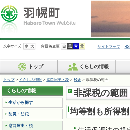
ナ
ビ
サイトマップ
RS
ゲ
ー
シ
トップ
くらしの情報
ョ
ン
を
トップ
>
くらしの情報
>
窓口届出・税
>
税金
> 非課税の範囲
飛
ば
くらしの情報
非課税の範囲
す
生活から探す
均等割も所得割
防災・防犯
窓口届出・税