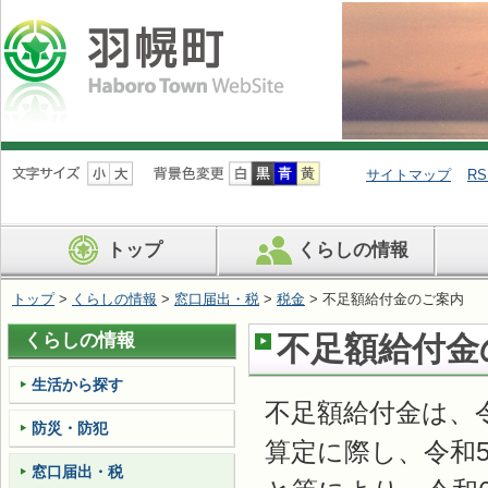
ナ
ビ
サイトマップ
RS
ゲ
ー
シ
トップ
くらしの情報
ョ
ン
を
トップ
>
くらしの情報
>
窓口届出・税
>
税金
> 不足額給付金のご案内
飛
ば
くらしの情報
不足額給付金
す
生活から探す
不足額給付金は、
防災・防犯
算定に際し、令和
窓口届出・税