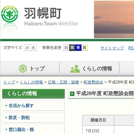
ナ
ビ
サイトマップ
RS
ゲ
ー
シ
トップ
くらしの情報
ョ
ン
を
トップ
>
くらしの情報
>
広報・広聴・協働
>
町政懇談会
> 平成28年度 
飛
ば
くらしの情報
平成28年度 町政懇談会
す
生活から探す
防災・防犯
開催月日
窓口届出・税
7月12日