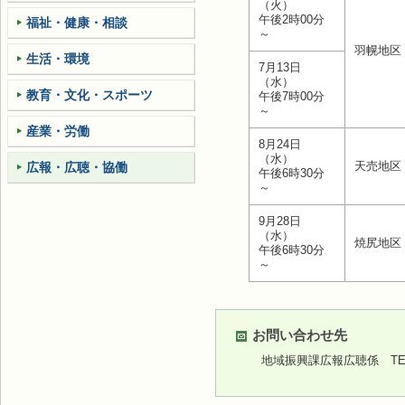
（火）
午後2時00分
福祉・健康・相談
～
羽幌地区
生活・環境
7月13日
（水）
教育・文化・スポーツ
午後7時00分
～
産業・労働
8月24日
（水）
天売地区
広報・広聴・協働
午後6時30分
～
9月28日
（水）
焼尻地区
午後6時30分
～
お問い合わせ先
地域振興課広報広聴係
TEL