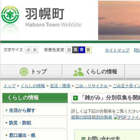
ナ
ビ
サイトマップ
RS
ゲ
ー
シ
トップ
くらしの情報
ョ
ン
を
トップ
>
くらしの情報
>
生活・環境
>
ごみ・リサイクル
>
ごみ五十音イ
飛
ば
くらしの情報
「雑がみ」分別収集を開
す
生活から探す
詳しくは下記の分類表をご覧くださ
紙類の50音順別分類表
防災・防犯
窓口届出・税
お問い合わせ先