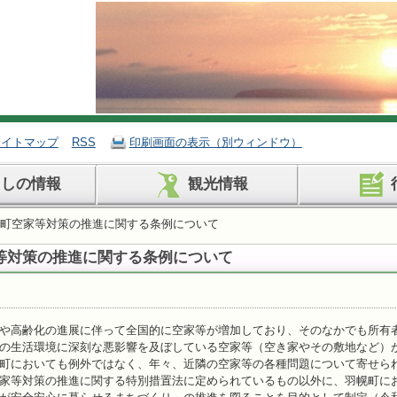
サイトマップ
RSS
印刷画面の表示（別ウィンドウ）
らしの情報
観光情報
幌町空家等対策の推進に関する条例について
等対策の推進に関する条例について
や高齢化の進展に伴って全国的に空家等が増加しており、そのなかでも所有
の生活環境に深刻な悪影響を及ぼしている空家等（空き家やその敷地など）
町においても例外ではなく、年々、近隣の空家等の各種問題について寄せら
家等対策の推進に関する特別措置法に定められているもの以外に、羽幌町に