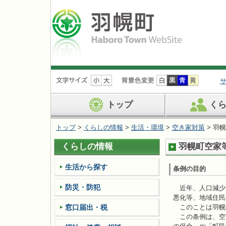
ナ
ビ
ゲ
ー
トップ
く
シ
ョ
トップ
>
くらしの情報
>
生活・環境
>
空き家対策
> 羽
ン
を
くらしの情報
羽幌町空家
飛
ば
す
生活から探す
条例の目的
防災・防犯
近年、人口減少
悪化等、地域住民
窓口届出・税
このことは羽幌
この条例は、空