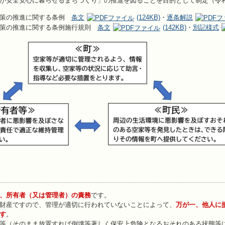
が安全安心に暮らせるまちづくり」の推進を図ることを目的として制定（令和
対策の推進に関する条例
条文
(124KB)
・
逐条解説
対策の推進に関する条例施行規則
条文
(142KB)
・
別記様式
、所有者（又は管理者）の責務
です。
財産ですので、管理が適切に行われていないことによって、
万が一、他人に
す
。
等（そのまま放置すれば倒壊等著しく保安上危険となるおそれのある状態等