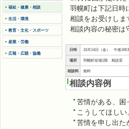
羽幌町は下記日時
福祉・健康・相談
相談をお受けしま
生活・環境
相談内容の秘密は
教育・文化・スポーツ
産業・労働
日時
10月14日（金） 午後1時3
広報・広聴・協働
場所
羽幌町役場1階 相談室
相談料
無料
相談内容例
苦情がある、困
こうしてほしい
苦情を申し出た