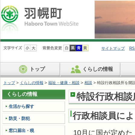
ナ
ビ
サイトマップ
RS
ゲ
ー
シ
トップ
くらしの情報
ョ
ン
を
トップ
>
くらしの情報
>
福祉・健康・相談
>
相談
> 特設行政相談所を開
飛
ば
くらしの情報
特設行政相談
す
生活から探す
行政相談員によ
防災・防犯
窓口届出・税
10月に国が定め