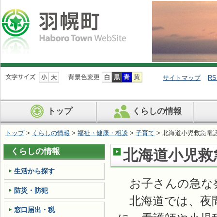
ナ
ビ
サイトマップ
RS
ゲ
ー
シ
トップ
くらしの情報
ョ
ン
を
トップ
>
くらしの情報
>
福祉・健康・相談
>
子育て
> 北海道小児救急電
飛
ば
くらしの情報
北海道小児救
す
生活から探す
お子さんの急な
防災・防犯
北海道では、夜間
窓口届出・税