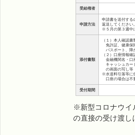
受給権者
申請書を送付する
申請方法
返送してください
※５月の第３週中
（１）本人確認書
免許証、健康保険
パスポート、障
（２）口座情報確
添付書類
金融機関名・口座
キャッシュカード
の画面の写し等
※水道料引落等に
口座の場合は不
受付期間
※新型コロナウイ
の直接の受け渡し