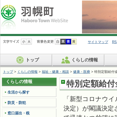
ナ
ビ
サイトマップ
RS
ゲ
ー
シ
トップ
くらしの情報
ョ
ン
を
トップ
>
くらしの情報
>
福祉・健康・相談
>
健康・医療
> 特別定額給付
飛
ば
くらしの情報
特別定額給付
す
生活から探す
「新型コロナウイ
防災・防犯
決定）が閣議決定
窓口届出・税