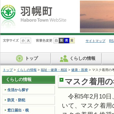
ナ
ビ
サイトマップ
RS
ゲ
ー
シ
トップ
くらしの情報
ョ
ン
を
トップ
>
くらしの情報
>
福祉・健康・相談
>
健康・医療
> マスク着用の
飛
ば
くらしの情報
マスク着用の
す
生活から探す
令和5年2月10
防災・防犯
いて、マスク着用
窓口届出・税