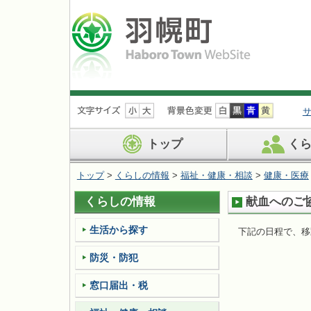
ナ
ビ
ゲ
ー
トップ
く
シ
ョ
トップ
>
くらしの情報
>
福祉・健康・相談
>
健康・医療
ン
を
くらしの情報
献血へのご
飛
ば
す
生活から探す
下記の日程で、移
防災・防犯
窓口届出・税