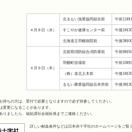
北るもい漁業協同組合前
午前11時
４月８日（水）
すこやか健康センター前
午後1時3
北海道立羽幌病院前
午後3時0
北留萌消防組合消防署前
午前8時5
羽幌町役場前
午前10時
４月９日（木）
（株）道北土木前
午後1時3
るもい農業協同組合本所前
午後3時3
お持ちの方は、受付で必要となりますので必ず持参してください。
は変更になることがあります。
ありましたら、福祉課社会福祉係までご連絡ください。
詳しい献血条件などは日本赤十字社のホームページをご覧