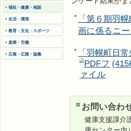
ンケート結果がま
福祉・健康・相談
「第６期羽幌
生活・環境
画に係るニー
教育・文化・スポーツ
産業・労働
「羽幌町日常
広報・広聴・協働
(415
お問い合わ
健康支援課介
康センター