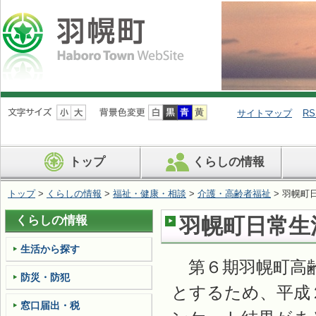
ナ
ビ
サイトマップ
RS
ゲ
ー
シ
トップ
くらしの情報
ョ
ン
を
トップ
>
くらしの情報
>
福祉・健康・相談
>
介護・高齢者福祉
> 羽幌町
飛
ば
くらしの情報
羽幌町日常生
す
生活から探す
第６期羽幌町高齢
防災・防犯
とするため、平成
窓口届出・税