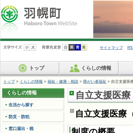
ナ
ビ
サイトマップ
RS
ゲ
ー
シ
トップ
くらしの情報
ョ
ン
を
トップ
>
くらしの情報
>
福祉・健康・相談
>
障がい者福祉
> 自立支援医
飛
ば
くらしの情報
自立支援医療
す
生活から探す
自立支援医療
防災・防犯
窓口届出・税
制度の概要