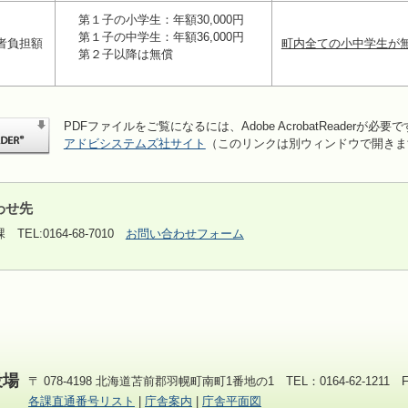
第１子の小学生：年額30,000円
第１子の中学生：年額36,000円
者負担額
町内全ての小中学生が
第２子以降は無償
PDFファイルをご覧になるには、Adobe AcrobatReaderが必要
アドビシステムズ社サイト
（このリンクは別ウィンドウで開きま
わせ先
課
TEL:0164-68-7010
お問い合わせフォーム
役場
〒 078-4198 北海道苫前郡羽幌町南町1番地の1 TEL：0164-62-1211 FAX
各課直通番号リスト
|
庁舎案内
|
庁舎平面図