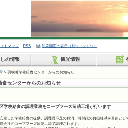
サイトマップ
RSS
印刷画面の表示（別ウィンドウ）
らしの情報
観光情報
育
> 羽幌町学校給食センターからのお知らせ
給食センターからのお知らせ
区学校給食の調理業務をコープフーズ留萌工場が行います
安定した学校給食の提供、調理員不足の解消、町財政の負担軽減を目的とし
連会社のコープフーズ留萌工場で調理されます。