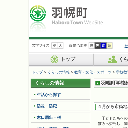
ナ
ビ
ゲ
ー
トップ
く
シ
ョ
トップ
>
くらしの情報
>
教育・文化・スポーツ
>
学校教
ン
を
くらしの情報
羽幌町学校
飛
ば
す
生活から探す
防災・防犯
４月から市街地
窓口届出・税
子どもたちへの
ぽろへ委託し、関