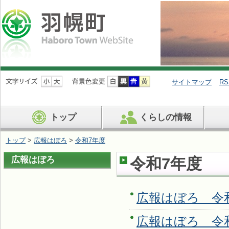
ナ
ビ
サイトマップ
RS
ゲ
ー
シ
トップ
くらしの情報
ョ
ン
を
トップ
>
広報はぼろ
>
令和7年度
飛
ば
広報はぼろ
令和7年度
す
広報はぼろ 令和7
広報はぼろ 令和7