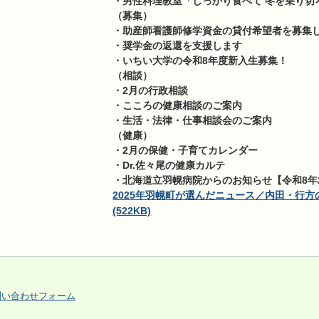
・男性料理教室「しっかり食べて 冬を乗り切
（募集）
・助産師看護師修学資金の貸付希望者を募集
・奨学金の返還を支援します
・いちい大学の令和8年度新入生募集！
（相談）
・2月の行政相談
・こころの健康相談のご案内
・生活・法律・仕事相談会のご案内
（健康）
・2月の保健・子育てカレンダー
・Dr.佐々尾の健康カルテ
・北海道立羽幌病院からのお知らせ【令和8年
2025年羽幌町が選んだニュース／内田・行
(522KB)
問い合わせフォーム