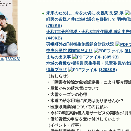
未来のために、今を大切に 羽幌町長 森 淳
町民の皆様と共に進む議会を目指して 羽幌町議
(768KB)
令和7年分所得税・令和8年度住民税 確定申
(449KB)
羽幌町外2町村衛生施設組合財政状況
中央公民館 図書室だより
(6
まちの出来事
(605KB)
(1350KB)
地域の身近な相談員 民生委員・児童委員が改
情報プラザ
(3208KB)
（おしらせ）
・「障害者控除対象者認定書」により要介護
・屋根からの落氷雪について
・大雪シーズンの心得
・水道の給水用途に変更はありませんか？
・医療系廃棄物についてのお願い
・令和7年度高齢者入浴サービスの期限は2月
・償却資産の申告を受け付けしています
（イベント・行事）