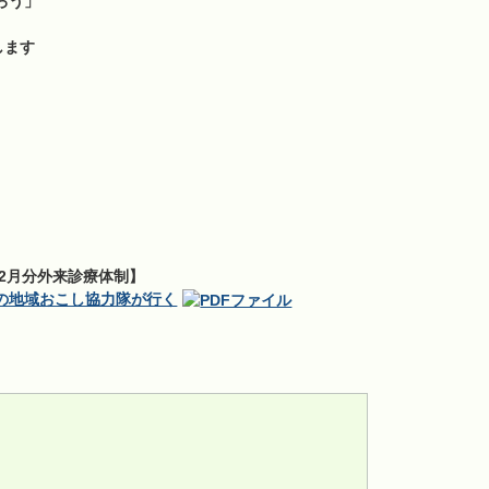
ろう」
します
2月分外来診療体制】
方の地域おこし協力隊が行く