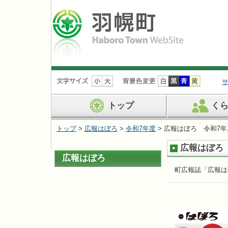
ナ
ビ
ゲ
ー
トップ
く
シ
ョ
トップ
>
広報はぼろ
>
令和7年度
> 広報はぼろ 令和7年度
ン
を
広報はぼろ 
飛
広報はぼろ
ば
す
町広報誌「広報は