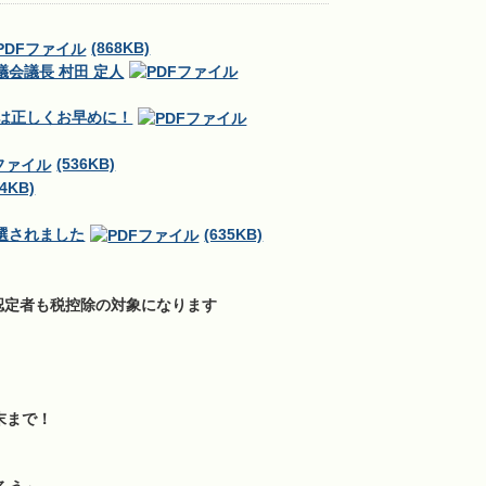
(868KB)
会議長 村田 定人
告は正しくお早めに！
(536KB)
14KB)
選されました
(635KB)
認定者も税控除の対象になります
末まで！