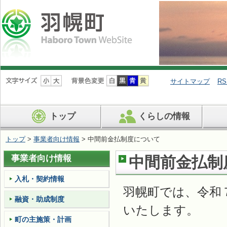
ナ
ビ
サイトマップ
RS
ゲ
ー
シ
トップ
くらしの情報
ョ
ン
を
トップ
>
事業者向け情報
> 中間前金払制度について
飛
ば
事業者向け情報
中間前金払制
す
入札・契約情報
羽幌町では、令和
融資・助成制度
いたします。
町の主施策・計画