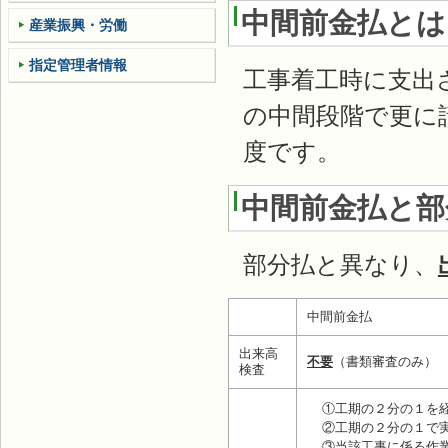
中間前金払とは
産業振興・労働
指定管理者情報
工事着工時に支出
の中間段階で更に
度です。
中間前金払と部
部分払と異なり、
中間前金払
出来高
不要
（書類審査のみ）
検査
①工期の２分の１を
②工期の２分の１で
③当該工事に係る作