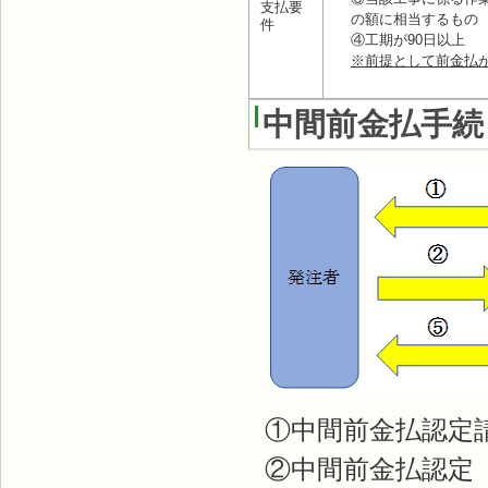
支払要
の額に相当するもの
件
④工期が90日以上
※前提として前金払
中間前金払手続
①中間前金払認定
②中間前金払認定