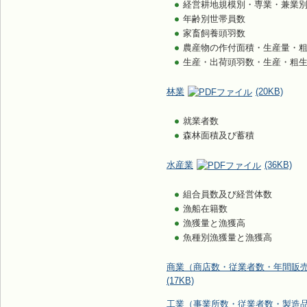
経営耕地規模別・専業・兼業
年齢別世帯員数
家畜飼養頭羽数
農産物の作付面積・生産量・
生産・出荷頭羽数・生産・粗
林業
(20KB)
就業者数
森林面積及び蓄積
水産業
(36KB)
組合員数及び経営体数
漁船在籍数
漁獲量と漁獲高
魚種別漁獲量と漁獲高
商業（商店数・従業者数・年間販
(17KB)
工業（事業所数・従業者数・製造