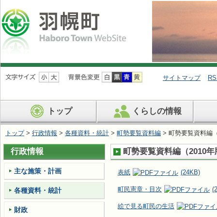
ナ
ビ
サイトマップ
RS
ゲ
ー
シ
トップ
くらしの情報
ョ
ン
を
トップ
>
行政情報
>
各種資料・統計
>
町勢要覧資料編
> 町勢要覧資料編（
飛
ば
行政情報
町勢要覧資料編（2010年
す
主な施策・計画
表紙
(24KB)
町民憲章・目次
(
各種資料・統計
絵で見る町民の生活
財政