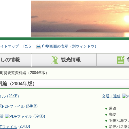
サイトマップ
RSS
印刷画面の表示（別ウィンドウ）
らしの情報
観光情報
 町勢要覧資料編（2004年版）
編（2004年版）
(25KB)
交通・通信
(24KB)
道路
郵便
活
(59KB)
羽幌沿海フ
(23KB)
沿岸バス乗