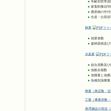
年齢別世帯員
家畜飼養頭羽
農産物の作付
生産・出荷頭
林業
就業者数
森林面積及び
水産業
組合員数及び
漁船在籍数
漁獲量と漁獲
魚種別漁獲量
商業（商店数・従
工業（事業所数・
港湾施設の現況（