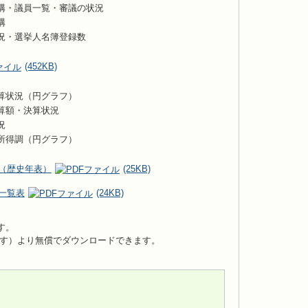
構・議員一覧・審議の状況
構
況・選挙人名簿登録数
(452KB)
算状況（円グラフ）
算額・決算状況
況
所得調（円グラフ）
（歴史年表）
(25KB)
一覧表
(24KB)
です。
す）より無償でダウンロードできます。