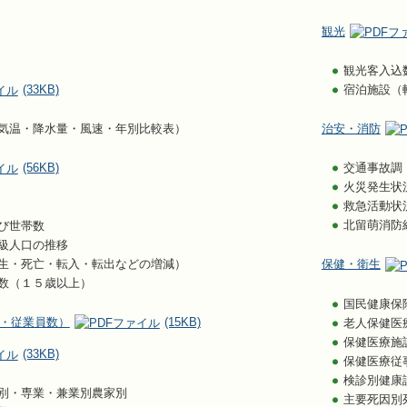
観光
観光客入込
(33KB)
宿泊施設（
気温・降水量・風速・年別比較表）
治安・消防
(56KB)
交通事故調
火災発生状
救急活動状
北留萌消防
び世帯数
級人口の推移
生・死亡・転入・転出などの増減）
保健・衛生
数（１５歳以上）
国民健康保
・従業員数）
(15KB)
老人保健医
保健医療施
(33KB)
保健医療従
検診別健康
別・専業・兼業別農家別
主要死因別