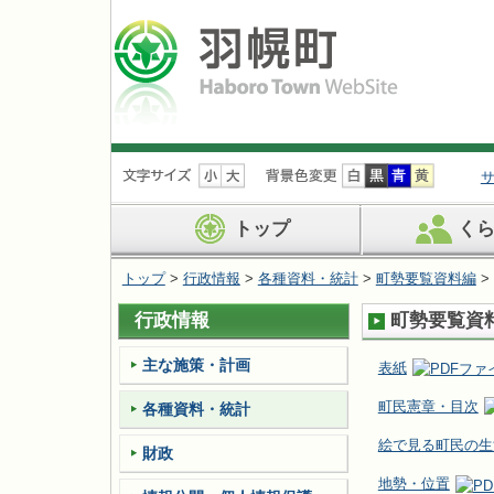
ナ
ビ
ゲ
ー
トップ
く
シ
ョ
トップ
>
行政情報
>
各種資料・統計
>
町勢要覧資料編
>
ン
を
行政情報
町勢要覧資料
飛
ば
す
主な施策・計画
表紙
町民憲章・目次
各種資料・統計
絵で見る町民の生
財政
地勢・位置