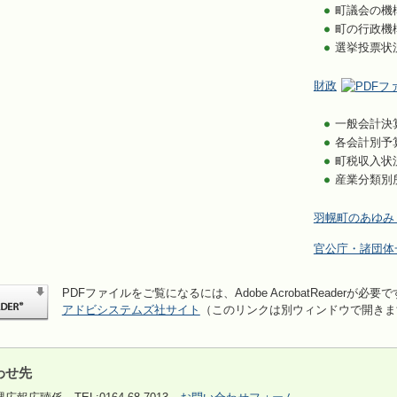
町議会の機
町の行政機
選挙投票状
財政
一般会計決
各会計別予
町税収入状
産業分類別
羽幌町のあゆみ
官公庁・諸団体
PDFファイルをご覧になるには、Adobe AcrobatReaderが必要
アドビシステムズ社サイト
（このリンクは別ウィンドウで開きま
わせ先