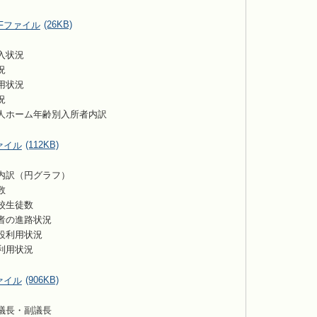
(26KB)
入状況
況
用状況
況
人ホーム年齢別入所者内訳
(112KB)
内訳（円グラフ）
数
校生徒数
者の進路状況
設利用状況
利用状況
(906KB)
議長・副議長