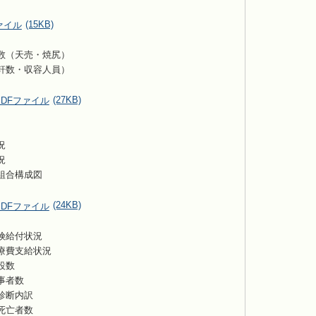
(15KB)
数（天売・焼尻）
軒数・収容人員）
(27KB)
況
況
組合構成図
(24KB)
険給付状況
療費支給状況
設数
事者数
診断内訳
死亡者数