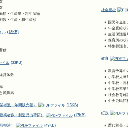
数
数
社会福祉
面積・生産量・粗生産額
羽数・生産・粗生産額
国民年金加
年金受給状
(18KB)
生活保護適
保育所の状
特別養護老
蓄積
教育
(33KB)
教育予算の
経営体数
小学校児童
中学校・高
高
中学校卒業
と漁獲高
社会教育施
中央公民館
業者数・年間販売額）
(15KB)
町政
従業者数・製造品出荷額）
(17KB)
羽幌港）
(49KB)
歴代首長・