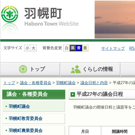
ナ
ビ
サイトマップ
RS
ゲ
ー
シ
トップ
くらしの情報
ョ
ン
を
トップ
>
議会・各種委員会
>
羽幌町議会
>
議会日程と内容
> 平成27年の
飛
ば
議会・各種委員会
平成27年の議会日程
す
羽幌町議会
羽幌町議会の開催日程と議題等を
羽幌町教育委員会
羽幌町農業委員会
月日
開議時間