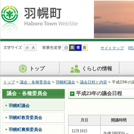
ナ
ビ
サイトマップ
RS
ゲ
ー
シ
トップ
くらしの情報
ョ
ン
を
トップ
>
議会・各種委員会
>
羽幌町議会
>
議会日程と内容
> 平成23年の
飛
ば
議会・各種委員会
平成23年の議会日程
す
羽幌町議会
羽幌町教育委員会
月日
開議時間
羽幌町農業委員会
12月16日
午後1時00分～