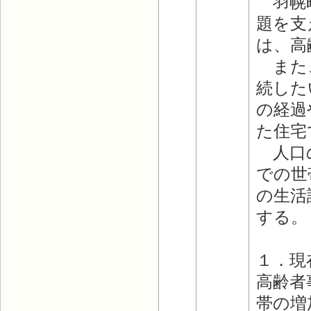
羽幌町
題を支
は、高
また、
続した
の経過
た住宅
人口の
での世
の生活
する。
１．現
高齢者
帯の増