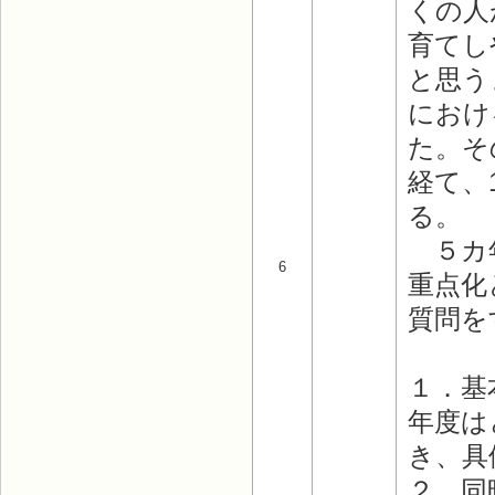
くの人
育てし
と思う
におけ
た。そ
経て、
る。
５カ年
6
重点化
質問を
１．基
年度は
き、具
２．同