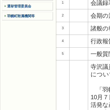
会議録
1
選挙管理委員会
会期の
2
羽幌町附属機関等
諸般の
3
行政報
4
一般質
5
寺沢議
につい
「羽幌
10月
活発な