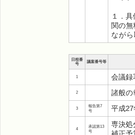
１．具
関の無
ながら
日程番
議案番号等
号
会議録
1
諸般の
2
報告第7
平成2
3
号
専決処
承認第13
4
号
補正予