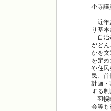
小寺議
近年多
り基本
自治基
がどん
かを文
を定め
や住民
民、首
計画・
する制
羽幌町
会等も