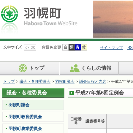
ナ
ビ
サイトマップ
RS
ゲ
ー
シ
トップ
くらしの情報
ョ
ン
を
トップ
>
議会・各種委員会
>
羽幌町議会
>
議会日程と内容
> 平成27年第
飛
ば
議会・各種委員会
平成27年第6回定例会
す
羽幌町議会
羽幌町教育委員会
日程番
議案番号等
号
羽幌町農業委員会