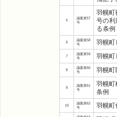
羽幌町
議案第57
号の利
5
号
る条例
議案第58
羽幌町
6
号
議案第59
羽幌町
7
号
議案第60
羽幌町
8
号
羽幌町
議案第61
9
号
条例
議案第62
羽幌町
10
号