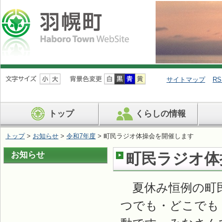
ナ
ビ
サイトマップ
RS
ゲ
ー
シ
トップ
くらしの情報
ョ
ン
を
トップ
>
お知らせ
>
令和7年度
> 町民ラジオ体操会を開催します
飛
ば
お知らせ
町民ラジオ体
す
夏休み恒例の町民
つでも・どこでも