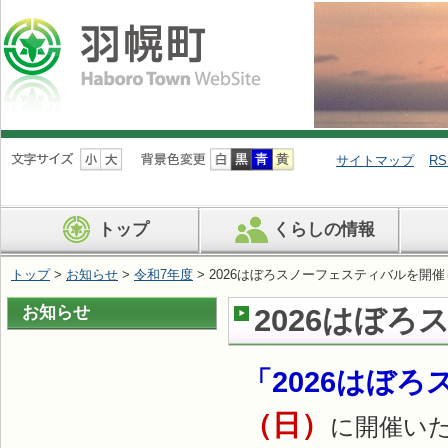
ナ
ビ
サイトマップ
RS
ゲ
ー
シ
トップ
くらしの情報
ョ
ン
を
トップ
>
お知らせ
>
令和7年度
> 2026はぼろスノーフェスティバルを開
飛
ば
お知らせ
2026はぼ
す
「2026はぼ
（日）
に開催い