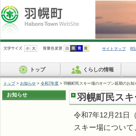
ナ
ビ
サイトマップ
RS
ゲ
ー
シ
トップ
くらしの情報
ョ
ン
を
トップ
>
お知らせ
>
令和7年度
> 羽幌町民スキー場のオープン延期のお知
飛
ば
お知らせ
羽幌町民スキ
す
令和7年12月21
スキー場について