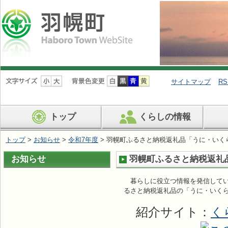
ナ
ビ
サイトマップ
RS
ゲ
ー
シ
トップ
くらしの情報
ョ
ン
を
トップ
>
お知らせ
>
令和7年度
> 羽幌町ふるさと納税返礼品「うに・い
飛
ば
お知らせ
羽幌町ふるさと納税返礼
す
暮らしに役立つ情報を発信してい
るさと納税返礼品の「うに・いくら
紹介サイト：
く