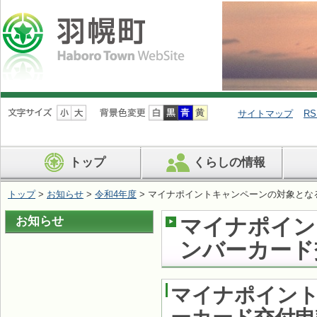
ナ
ビ
サイトマップ
RS
ゲ
ー
シ
トップ
くらしの情報
ョ
ン
を
トップ
>
お知らせ
>
令和4年度
> マイナポイントキャンペーンの対象と
飛
ば
お知らせ
マイナポイン
す
ンバーカード
マイナポイン