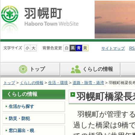
ナ
ビ
サイトマップ
RS
ゲ
ー
シ
トップ
くらしの情報
ョ
ン
を
トップ
>
くらしの情報
>
生活・環境
>
道路・除雪・港湾
> 羽幌町橋梁長
飛
ば
くらしの情報
羽幌町橋梁長
す
生活から探す
羽幌町が管理する
防災・防犯
過した橋梁は9橋で
窓口届出・税