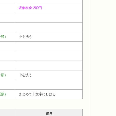
収集料金 200円
ラ類）
中を洗う
ラ類）
中を洗う
紙類）
まとめて十文字にしばる
備考