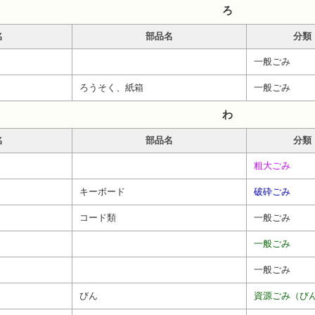
ろ
名
部品名
分類
一般ごみ
ろうそく、紙箱
一般ごみ
わ
名
部品名
分類
粗大ごみ
キーボード
破砕ごみ
コード類
一般ごみ
一般ごみ
一般ごみ
びん
資源ごみ（び