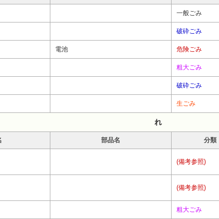
一般ごみ
破砕ごみ
電池
危険ごみ
粗大ごみ
破砕ごみ
生ごみ
れ
名
部品名
分類
(備考参照)
(備考参照)
粗大ごみ