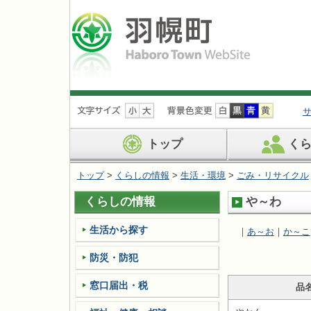
ナ
ビ
ゲ
ー
トップ
く
シ
ョ
トップ
>
くらしの情報
>
生活・環境
>
ごみ・リサイクル
ン
を
くらしの情報
や～わ
飛
ば
す
生活から探す
｜
あ～お
｜
か～こ
防災・防犯
窓口届出・税
品