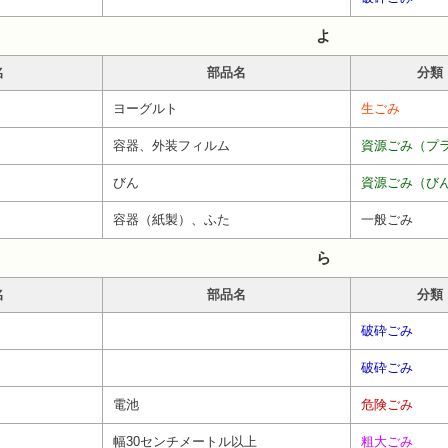
よ
名
部品名
分類
ヨーグルト
生ごみ
容器、外装フィルム
資源ごみ（プ
びん
資源ごみ（び
容器（紙製）、ふた
一般ごみ
ら
名
部品名
分類
破砕ごみ
破砕ごみ
電池
危険ごみ
幅30センチメートル以上
粗大ごみ