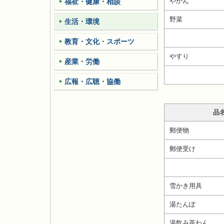
やかん
福祉・健康・相談
野菜
生活・環境
教育・文化・スポーツ
やすり
産業・労働
広報・広聴・協働
品
郵便物
郵便受け
雪かき用具
湯たんぽ
湯飲み茶わん