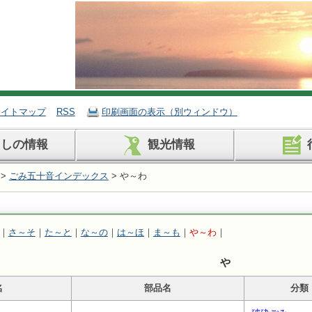
サイトマップ
RSS
印刷画面の表示（別ウィンドウ）
らしの情報
観光情報
>
ごみ五十音インデックス
> や～わ
｜
さ～そ
｜
た～と
｜
な～の
｜
は～ほ
｜
ま～も
｜
や～わ
｜
や
名
部品名
分類