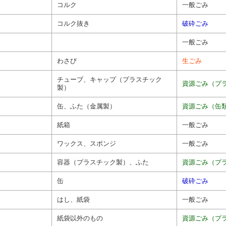
コルク
一般ごみ
コルク抜き
破砕ごみ
一般ごみ
わさび
生ごみ
チューブ、キャップ（プラスチック
資源ごみ（プ
製）
缶、ふた（金属製）
資源ごみ（缶
紙箱
一般ごみ
ワックス、スポンジ
一般ごみ
容器（プラスチック製）、ふた
資源ごみ（プ
缶
破砕ごみ
はし、紙袋
一般ごみ
紙袋以外のもの
資源ごみ（プ