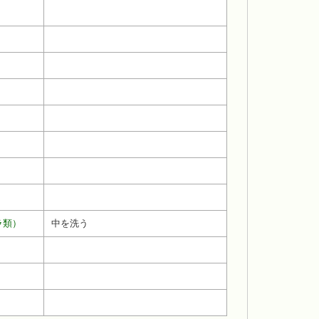
ラ類）
中を洗う