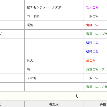
幅30センチメートル未満
粗大ごみ
コード類
一般ごみ
電池
危険ごみ
ブ
資源ごみ（プ
破砕ごみ
破砕ごみ
めん
生ごみ
袋
資源ごみ（プ
その他
一般ごみ
資源ごみ（古
り
名
部品名
分類