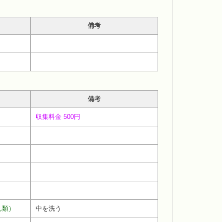
備考
備考
収集料金 500円
ん類）
中を洗う