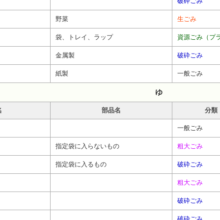
破砕ごみ
野菜
生ごみ
袋、トレイ、ラップ
資源ごみ（プ
金属製
破砕ごみ
紙製
一般ごみ
ゆ
名
部品名
分類
一般ごみ
指定袋に入らないもの
粗大ごみ
指定袋に入るもの
破砕ごみ
粗大ごみ
破砕ごみ
破砕ごみ