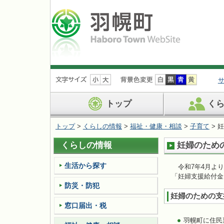
ナ
ビ
ゲ
ー
トップ
く
シ
ョ
トップ
>
くらしの情報
>
福祉・健康・相談
>
子育て
> 
ン
を
くらしの情報
妊婦のため
飛
ば
す
生活から探す
令和7年4月より
「妊婦支援給付金
防災・防犯
妊婦のための支
窓口届出・税
羽幌町に住民