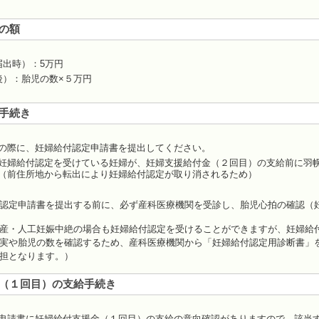
の額
届出時）：5万円
後）：胎児の数×５万円
手続き
の際に、妊婦給付認定申請書を提出してください。
妊婦給付認定を受けている妊婦が、妊婦支援給付金（２回目）の支給前に羽
（前住所地から転出により妊婦給付認定が取り消されるため）
認定申請書を提出する前に、必ず産科医療機関を受診し、胎児心拍の確認（
産・人工妊娠中絶の場合も妊婦給付認定を受けることができますが、妊婦給
実や胎児の数を確認するため、産科医療機関から「妊婦給付認定用診断書」
担となります。）
（１回目）の支給手続き
申請書に妊婦給付支援金（１回目）の支給の意向確認がありますので、該当