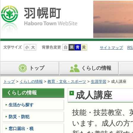
ナ
ビ
サイトマップ
RS
ゲ
ー
シ
トップ
くらしの情報
ョ
ン
を
トップ
>
くらしの情報
>
教育・文化・スポーツ
>
生涯学習
> 成人講座
飛
ば
くらしの情報
成人講座
す
生活から探す
技能・技芸教室、
防災・防犯
います。成人の方
窓口届出・税