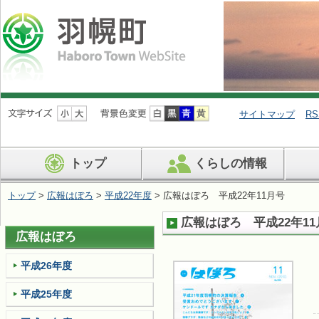
ナ
ビ
サイトマップ
RS
ゲ
ー
シ
トップ
くらしの情報
ョ
ン
を
トップ
>
広報はぼろ
>
平成22年度
> 広報はぼろ 平成22年11月号
飛
ば
広報はぼろ 平成22年11
す
広報はぼろ
平成26年度
平成25年度