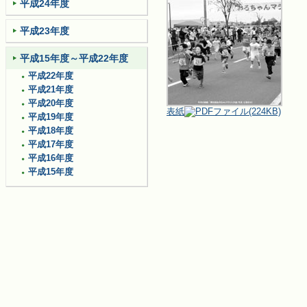
平成24年度
平成23年度
平成15年度～平成22年度
平成22年度
平成21年度
平成20年度
表紙
(224KB)
平成19年度
平成18年度
平成17年度
平成16年度
平成15年度