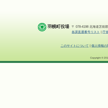
羽幌町役場
〒 078-4198 北海道苫前郡
各課直通番号リスト
|
庁
このサイトについて
|
個人情報の
Copyright © 201