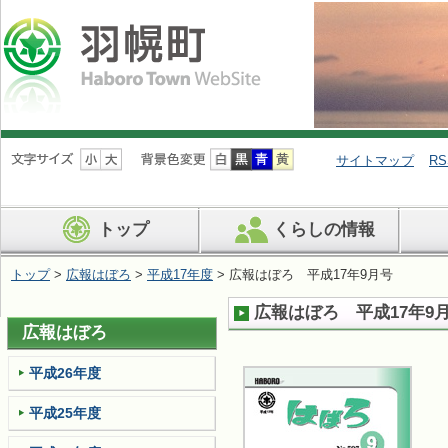
ナ
ビ
サイトマップ
RS
ゲ
ー
シ
トップ
くらしの情報
ョ
ン
を
トップ
>
広報はぼろ
>
平成17年度
> 広報はぼろ 平成17年9月号
飛
ば
広報はぼろ 平成17年9
す
広報はぼろ
平成26年度
平成25年度