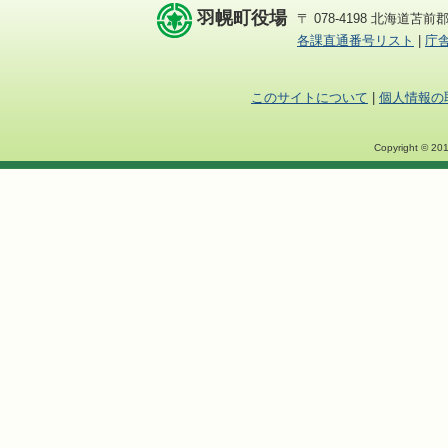
羽幌町役場
〒 078-4198 北海道苫前郡
各課直通番号リスト
|
庁
このサイトについて
|
個人情報の
Copyright © 201