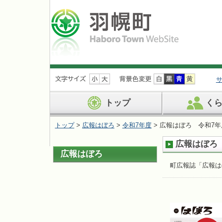
ナ
ビ
ゲ
ー
トップ
く
シ
ョ
トップ
>
広報はぼろ
>
令和7年度
> 広報はぼろ 令和7年度
ン
を
広報はぼろ 
飛
広報はぼろ
ば
す
町広報誌「広報は