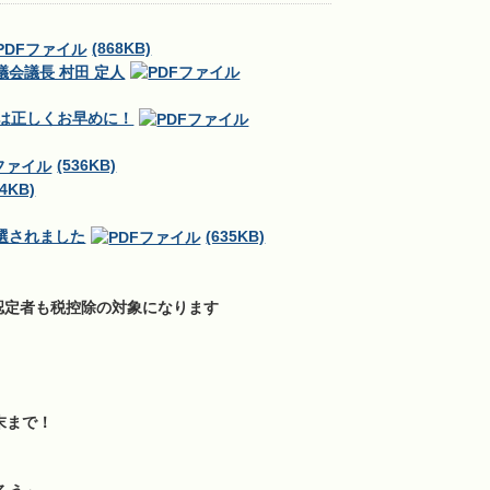
(868KB)
会議長 村田 定人
告は正しくお早めに！
(536KB)
14KB)
選されました
(635KB)
認定者も税控除の対象になります
末まで！