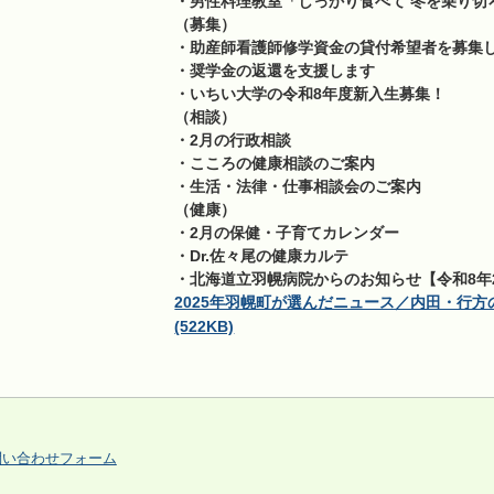
・男性料理教室「しっかり食べて 冬を乗り切
（募集）
・助産師看護師修学資金の貸付希望者を募集
・奨学金の返還を支援します
・いちい大学の令和8年度新入生募集！
（相談）
・2月の行政相談
・こころの健康相談のご案内
・生活・法律・仕事相談会のご案内
（健康）
・2月の保健・子育てカレンダー
・Dr.佐々尾の健康カルテ
・北海道立羽幌病院からのお知らせ【令和8年
2025年羽幌町が選んだニュース／内田・行
(522KB)
問い合わせフォーム