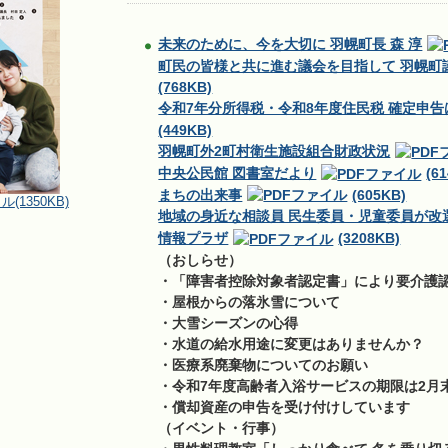
未来のために、今を大切に 羽幌町長 森 淳
町民の皆様と共に進む議会を目指して 羽幌町議
(768KB)
令和7年分所得税・令和8年度住民税 確定申
(449KB)
羽幌町外2町村衛生施設組合財政状況
中央公民館 図書室だより
(6
まちの出来事
(605KB)
(1350KB)
地域の身近な相談員 民生委員・児童委員が改
情報プラザ
(3208KB)
（おしらせ）
・「障害者控除対象者認定書」により要介護
・屋根からの落氷雪について
・大雪シーズンの心得
・水道の給水用途に変更はありませんか？
・医療系廃棄物についてのお願い
・令和7年度高齢者入浴サービスの期限は2月
・償却資産の申告を受け付けしています
（イベント・行事）