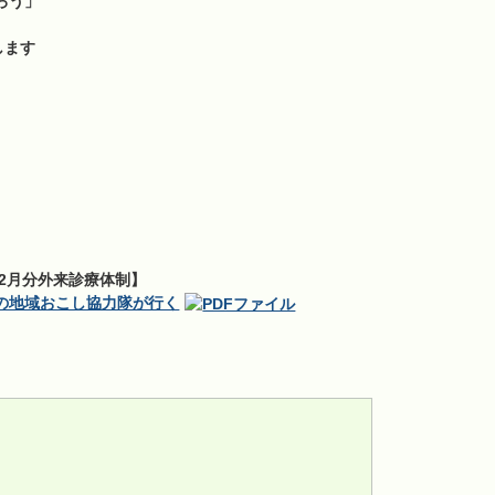
ろう」
します
2月分外来診療体制】
方の地域おこし協力隊が行く