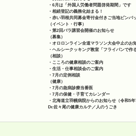
・6月は「外国人労働者問題啓発期間」です
・相続登記の義務化始まる！
・赤い羽根共同募金寄付金付きご当地ピンバ
（イベント・行事）
・第2回バラ講習会開催のお知らせ
（募集）
・オロロンライン全道マラソン大会中止のお
・ヘルシークッキング教室「フライパンで作
（相談）
・こころの健康相談のご案内
・生活・仕事相談会のご案内
・7月の定例相談
（健康）
・7月の急病診療当番医
・7月の保健・子育てカレンダー
・北海道立羽幌病院からのお知らせ（令和5年
Dr.佐々尾の健康カルテ／人のうごき