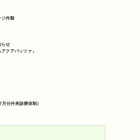
ッジ作製
知らせ
るアクアパッツァ」
7月分外来診療体制）