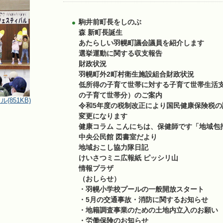
駒井前町長をしのぶ
森 新町長誕生
あたらしい羽幌町議会議員を紹介します
選挙運動に関する収支報告
財政状況
羽幌町外2町村衛生施設組合財政状況
低所得の子育て世帯に対する子育て世帯生活
の子育て世帯分）のご案内
(851KB)
令和5年度の税制改正により国民健康保険税
変更になります
健康コラム こんにちは、保健師です「地域包
中央公民館 図書室だより
地域おこし協力隊日記
けいさつミニ広報紙 ピッシリ山
情報プラザ
（おしらせ）
・羽幌小学校プールの一般開放スタート
・5月の交通事故・消防に関するお知らせ
・地籍調査事業のための土地内立入のお願い
・労働保険のお知らせ