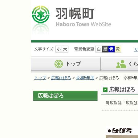
ナ
ビ
ゲ
ー
トップ
く
シ
ョ
トップ
>
広報はぼろ
>
令和5年度
> 広報はぼろ 令和5年度
ン
を
広報はぼろ 
飛
広報はぼろ
ば
す
町広報誌「広報は