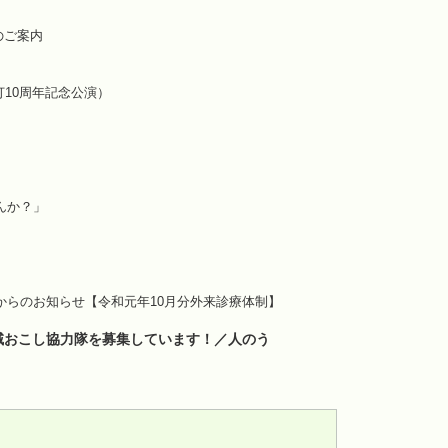
のご案内
打10周年記念公演）
んか？」
院からのお知らせ【令和元年10月分外来診療体制】
域おこし協力隊を募集しています！／人のう