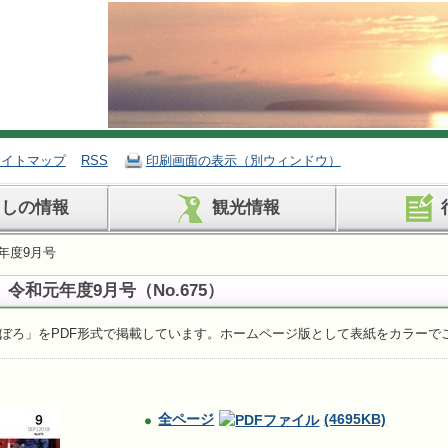
サイトマップ
RSS
印刷画面の表示（別ウィンドウ）
らしの情報
観光情報
年度9月号
 令和元年度9月号
（No.675）
ぼろ」をPDF形式で掲載しています。ホームページ版として表紙をカラーで
全ページ
(4695KB)