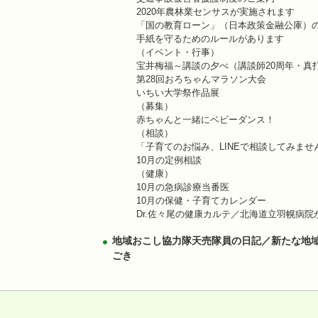
2020年農林業センサスが実施されます
「国の教育ローン」（日本政策金融公庫）
手紙を守るためのルールがあります
（イベント・行事）
宝井梅福～講談の夕べ（講談師20周年・真
第28回おろちゃんマラソン大会
いちい大学祭作品展
（募集）
赤ちゃんと一緒にベビーダンス！
（相談）
「子育てのお悩み、LINEで相談してみませ
10月の定例相談
（健康）
10月の急病診療当番医
10月の保健・子育てカレンダー
Dr.佐々尾の健康カルテ／北海道立羽幌病
地域おこし協力隊天売隊員の日記／新たな地
ごき