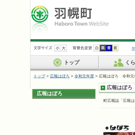
ナ
ビ
ゲ
ー
トップ
く
シ
ョ
トップ
>
広報はぼろ
>
令和元年度
> 広報はぼろ 令和元
ン
を
広報はぼろ
飛
広報はぼろ
ば
す
町広報誌「広報は