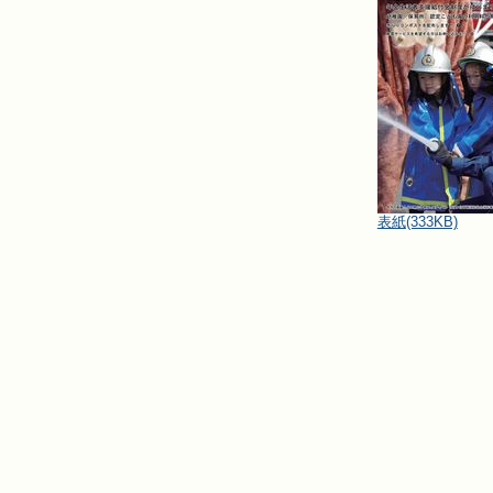
表紙
(333KB)