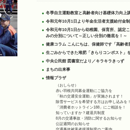
冬季自主運動教室と高齢者向け基礎体力向上
令和元年10月1日より年金生活者支援給付金
令和元年10月1日から幼稚園、保育所、認定
みの分別について～正しい分別の徹底を！～
健康コラム こんにちは、保健師です「高齢者
生ごみからできた堆肥「きらりコンポスト」
中央公民館 図書室だより／キラキラきっず
まちの出来事
情報プラザ
（おしらせ）
赤い羽根共同募金運動にご協力を
「秋の交通安全運動」が実施されます！
除雪サービスを希望する方はお申し込みを
「消費者ホットライン188」にご相談を！
知っていますか？建退共制度
8月の交通事故・消防に関するお知らせ
公証週間のお知らせ
交通事故被害者援護制度のご案内