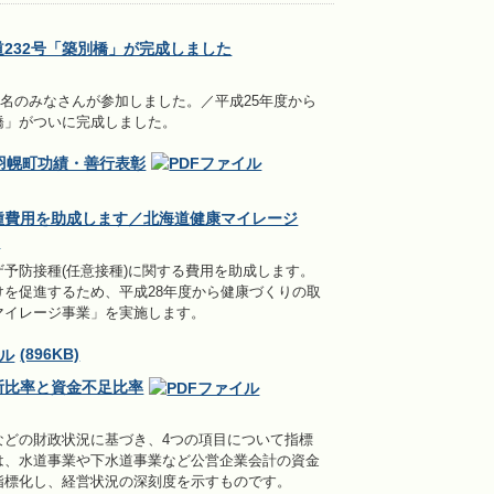
232号「築別橋」が完成しました
7名のみなさんが参加しました。／平成25年度から
橋」がついに完成しました。
羽幌町功績・善行表彰
種費用を助成します／北海道健康マイレージ
)
予防接種(任意接種)に関する費用を助成します。
を促進するため、平成28年度から健康づくりの取
マイレージ事業」を実施します。
(896KB)
断比率と資金不足比率
などの財政状況に基づき、4つの項目について指標
は、水道事業や下水道事業など公営企業会計の資金
指標化し、経営状況の深刻度を示すものです。