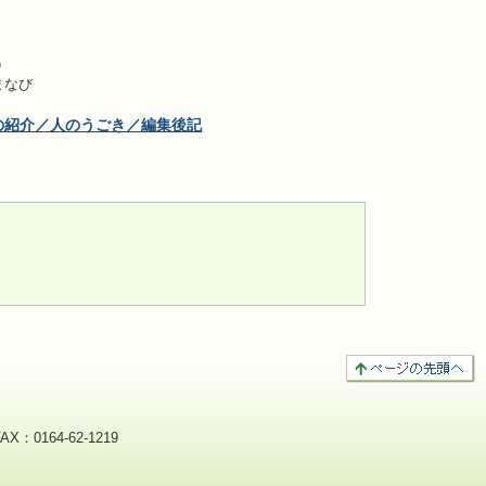
う
まなび
の紹介／人のうごき／編集後記
：0164-62-1219