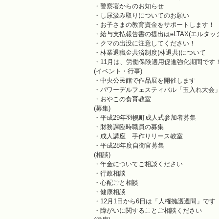
・警察署からのお知らせ
・し尿汲み取りについてのお願い
・お子さまの教育資金をサポートします！
・給与支払報告書の提出はeLTAX(エルタッ
・クマの出没に注意してください！
・林業退職金共済制度(林退共)について
・11月は、労働保険適用促進強化期間です
(イベント・行事)
・中央公民館で作品展を開催します
・パワーデルフェスティバル「玉入れ大会
・おやこの食育教室
(募集)
・平成29年羽幌町成人式参加者募集
・財務課臨時職員の募集
・成人講座 手作りリース教室
・平成28年度自衛官募集
(相談)
・年金についてご相談ください
・行政相談
・心配ごと相談
・健康相談
・12月1日から6日は「人権擁護週間」です
・障がいに関することご相談ください