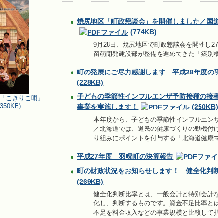
焼尻地区「町政懇談会」を開催しました／国道
(774KB)
9月28日、焼尻地区で町政懇談会を開催し2
留萌開発建設部が整備を進めてきた「築別
町の発展にご尽力感謝します 平成28年度の
(228KB)
子どもの季節性インフルエンザ予防接種の接
「こきりこ唄」
7350KB)
事業を実施します！
(250KB
本年度から、子どもの季節性インフルエンザ
／北海道では、道民の健康づくりの動機付け
り組みにポイントを付与する「北海道健康
平成27年度 羽幌町の決算報告
町の財政状況をお知らせします！ 健全化判
(269KB)
健全化判断比率とは、一般会計と特別会計
化し、判断するものです。資金不足比率と
不足を料金収入などの事業規模と比較して