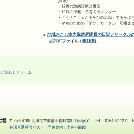
(健康)
・12月の急病診療当番医
・12月の保健・子育てカレンダー
・「うさこちゃんあそびの広場」であそぼ
・ママのための「学び」サークル 羽幌ま
地域おこし協力隊焼尻隊員の日記／サークル
(451KB)
問い合わせフォーム
役場
〒 078-4198 北海道苫前郡羽幌町南町1番地の1 TEL：0164-62-1211 FAX
各課直通番号リスト
|
庁舎案内
|
庁舎平面図