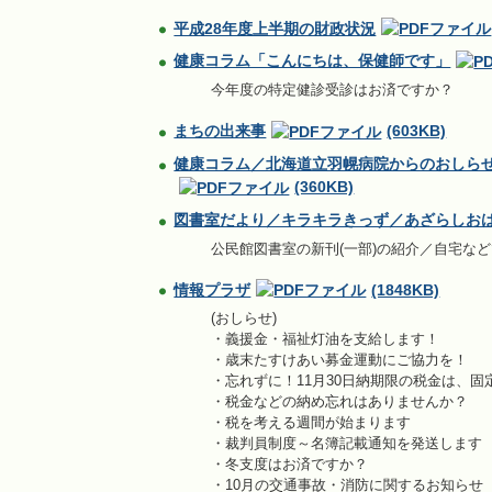
平成28年度上半期の財政状況
健康コラム「こんにちは、保健師です」
今年度の特定健診受診はお済ですか？
まちの出来事
(603KB)
健康コラム／北海道立羽幌病院からのおしらせ
(360KB)
図書室だより／キラキラきっず／あざらしお
公民館図書室の新刊(一部)の紹介／自宅な
情報プラザ
(1848KB)
(おしらせ)
・義援金・福祉灯油を支給します！
・歳末たすけあい募金運動にご協力を！
・忘れずに！11月30日納期限の税金は、固定
・税金などの納め忘れはありませんか？
・税を考える週間が始まります
・裁判員制度～名簿記載通知を発送します
・冬支度はお済ですか？
・10月の交通事故・消防に関するお知らせ