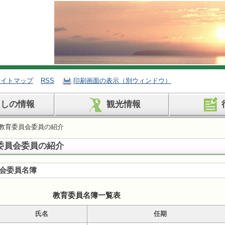
サイトマップ
RSS
印刷画面の表示（別ウィンドウ）
らしの情報
観光情報
町教育委員会委員の紹介
委員会委員の紹介
会委員名簿
教育委員名簿一覧表
氏名
任期