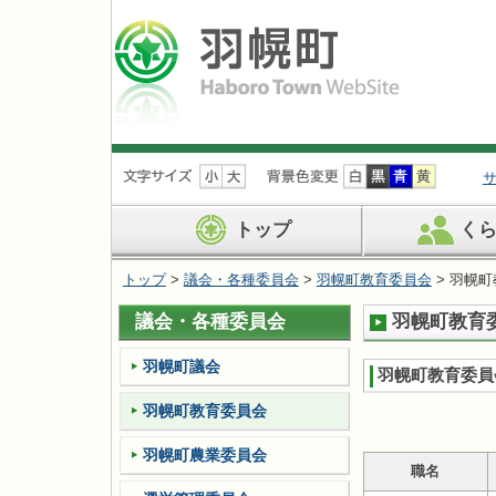
ナ
ビ
ゲ
ー
トップ
く
シ
ョ
トップ
>
議会・各種委員会
>
羽幌町教育委員会
> 羽幌
ン
を
議会・各種委員会
羽幌町教育
飛
ば
す
羽幌町議会
羽幌町教育委員
羽幌町教育委員会
羽幌町農業委員会
職名