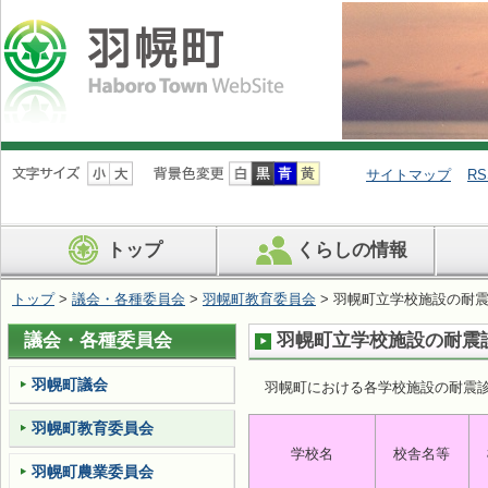
ナ
ビ
サイトマップ
RS
ゲ
ー
シ
トップ
くらしの情報
ョ
ン
を
トップ
>
議会・各種委員会
>
羽幌町教育委員会
> 羽幌町立学校施設の耐
飛
ば
議会・各種委員会
羽幌町立学校施設の耐震
す
羽幌町議会
羽幌町における各学校施設の耐震
羽幌町教育委員会
学校名
校舎名等
羽幌町農業委員会