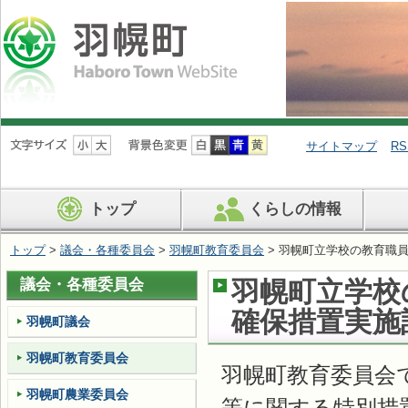
ナ
ビ
サイトマップ
RS
ゲ
ー
シ
トップ
くらしの情報
ョ
ン
を
トップ
>
議会・各種委員会
>
羽幌町教育委員会
> 羽幌町立学校の教育職
飛
ば
議会・各種委員会
羽幌町立学校
す
確保措置実施
羽幌町議会
羽幌町教育委員会
羽幌町教育委員会
羽幌町農業委員会
等に関する特別措