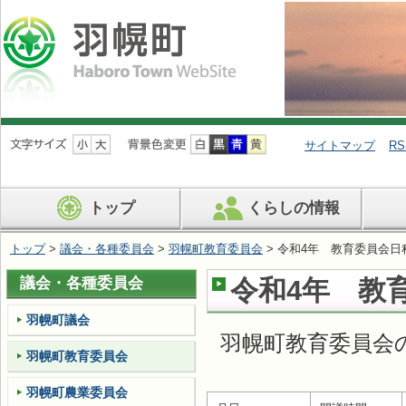
ナ
ビ
サイトマップ
RS
ゲ
ー
シ
トップ
くらしの情報
ョ
ン
を
トップ
>
議会・各種委員会
>
羽幌町教育委員会
> 令和4年 教育委員会日
飛
ば
議会・各種委員会
令和4年 教
す
羽幌町議会
羽幌町教育委員会
羽幌町教育委員会
羽幌町農業委員会