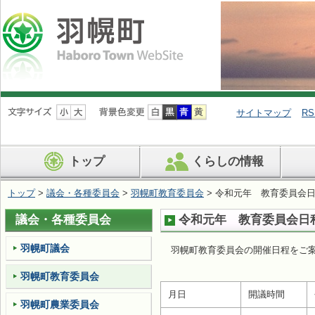
ナ
ビ
サイトマップ
RS
ゲ
ー
シ
トップ
くらしの情報
ョ
ン
を
トップ
>
議会・各種委員会
>
羽幌町教育委員会
> 令和元年 教育委員会
飛
ば
議会・各種委員会
令和元年 教育委員会日
す
羽幌町議会
羽幌町教育委員会の開催日程をご
羽幌町教育委員会
月日
開議時間
羽幌町農業委員会